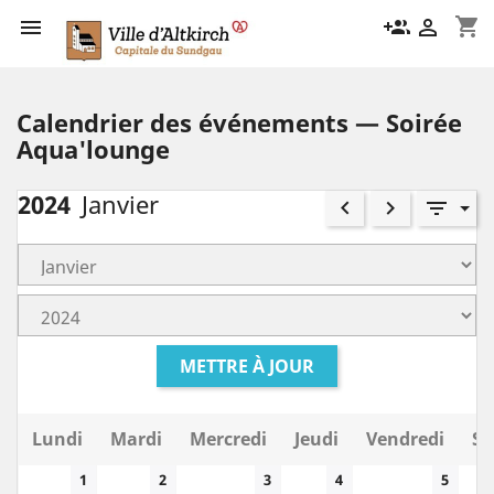
shopping_cart

group_add

Calendrier des événements — Soirée
Aqua'lounge
2024
Janvier
keyboard_arrow_left
keyboard_arrow_right
filter_list
METTRE À JOUR
Lundi
Mardi
Mercredi
Jeudi
Vendredi
Sa
1
2
3
4
5