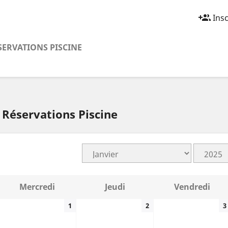
group_add
Insc
SERVATIONS PISCINE
Réservations Piscine
Mercredi
Jeudi
Vendredi
1
2
3