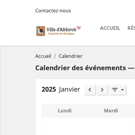
Contactez-nous
ACCUEIL
RÉ
Accueil
Calendrier
Calendrier des événements — 
2025
Janvier
keyboard_arrow_left
keyboard_arrow_right
filter_list
Lundi
Mardi