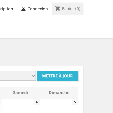
shopping_cart

Panier
(0)
ription
Connexion
METTRE À JOUR
Samedi
Dimanche
4
5