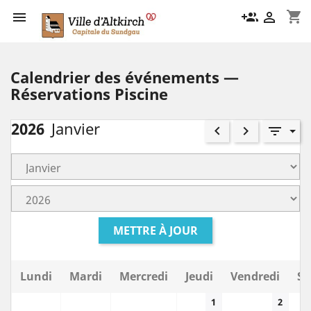
shopping_cart

group_add

Calendrier des événements —
Réservations Piscine
2026
Janvier
keyboard_arrow_left
keyboard_arrow_right
filter_list
METTRE À JOUR
Lundi
Mardi
Mercredi
Jeudi
Vendredi
Sa
1
2