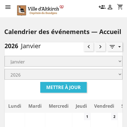
shopping_cart

group_add

Calendrier des événements — Accueil
2026
Janvier
keyboard_arrow_left
keyboard_arrow_right
filter_list
METTRE À JOUR
Lundi
Mardi
Mercredi
Jeudi
Vendredi
Sa
1
2