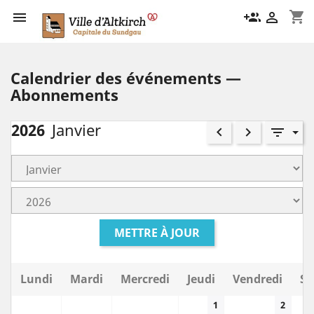
shopping_cart

group_add

Calendrier des événements —
Abonnements
2026
Janvier
keyboard_arrow_left
keyboard_arrow_right
filter_list
METTRE À JOUR
Lundi
Mardi
Mercredi
Jeudi
Vendredi
Sa
1
2