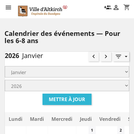
shopping_cart

group_add

Calendrier des événements — Pour
les 6-8 ans
2026
Janvier
keyboard_arrow_left
keyboard_arrow_right
filter_list
METTRE À JOUR
Lundi
Mardi
Mercredi
Jeudi
Vendredi
Sa
1
2