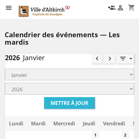
shopping_cart

group_add

Calendrier des événements — Les
mardis
2026
Janvier
keyboard_arrow_left
keyboard_arrow_right
filter_list
METTRE À JOUR
Lundi
Mardi
Mercredi
Jeudi
Vendredi
Sa
1
2