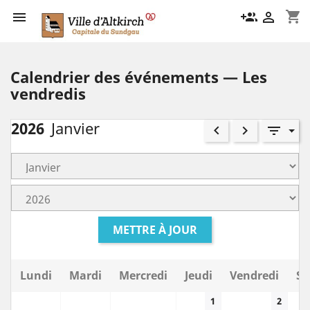
shopping_cart

group_add

Calendrier des événements — Les
vendredis
2026
Janvier
keyboard_arrow_left
keyboard_arrow_right
filter_list
METTRE À JOUR
Lundi
Mardi
Mercredi
Jeudi
Vendredi
Sa
1
2