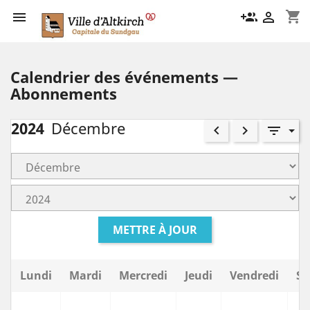
shopping_cart

group_add

Calendrier des événements —
Abonnements
2024
Décembre
keyboard_arrow_left
keyboard_arrow_right
filter_list
METTRE À JOUR
Lundi
Mardi
Mercredi
Jeudi
Vendredi
Sa