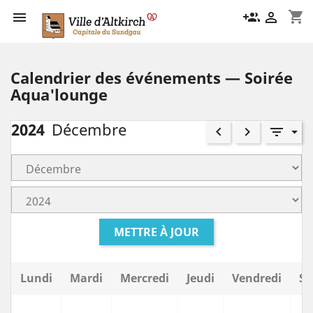
shopping_cart

group_add

Calendrier des événements — Soirée
Aqua'lounge
2024
Décembre
keyboard_arrow_left
keyboard_arrow_right
filter_list
METTRE À JOUR
Lundi
Mardi
Mercredi
Jeudi
Vendredi
Sa