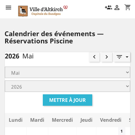
shopping_cart

group_add

Calendrier des événements —
Réservations Piscine
2026
Mai
keyboard_arrow_left
keyboard_arrow_right
filter_list
METTRE À JOUR
Lundi
Mardi
Mercredi
Jeudi
Vendredi
Sa
1