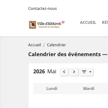
Contactez-nous
ACCUEIL
RÉ
Accueil
Calendrier
Calendrier des événements 
2026
Mai
keyboard_arrow_left
keyboard_arrow_right
filter_list
Lundi
Mardi