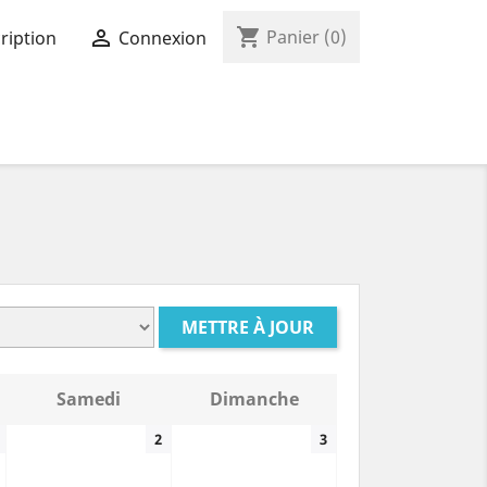
shopping_cart

Panier
(0)
ription
Connexion
METTRE À JOUR
Samedi
Dimanche
2
3