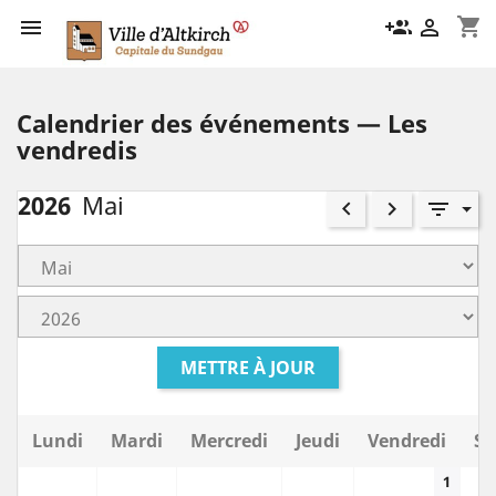
shopping_cart

group_add

Calendrier des événements — Les
vendredis
2026
Mai
keyboard_arrow_left
keyboard_arrow_right
filter_list
METTRE À JOUR
Lundi
Mardi
Mercredi
Jeudi
Vendredi
Sa
1