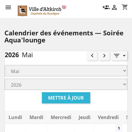
shopping_cart

group_add

Calendrier des événements — Soirée
Aqua'lounge
2026
Mai
keyboard_arrow_left
keyboard_arrow_right
filter_list
METTRE À JOUR
Lundi
Mardi
Mercredi
Jeudi
Vendredi
Sa
1