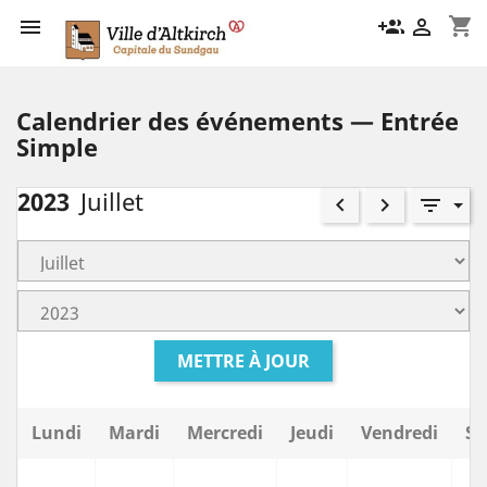
shopping_cart

group_add

Calendrier des événements — Entrée
Simple
2023
Juillet
keyboard_arrow_left
keyboard_arrow_right
filter_list
METTRE À JOUR
Lundi
Mardi
Mercredi
Jeudi
Vendredi
Sa