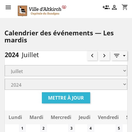
shopping_cart

group_add

Calendrier des événements — Les
mardis
2024
Juillet
keyboard_arrow_left
keyboard_arrow_right
filter_list
METTRE À JOUR
Lundi
Mardi
Mercredi
Jeudi
Vendredi
Sa
1
2
3
4
5