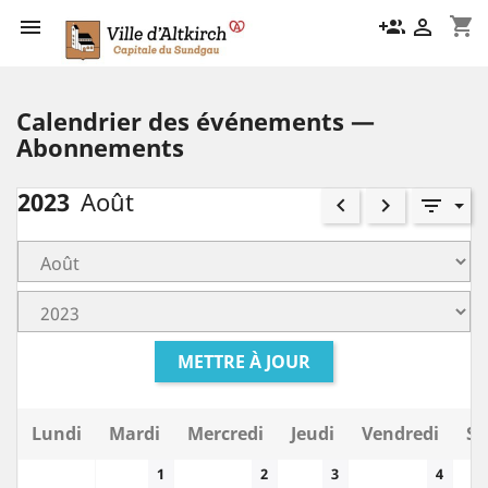
shopping_cart

group_add

Calendrier des événements —
Abonnements
2023
Août
keyboard_arrow_left
keyboard_arrow_right
filter_list
METTRE À JOUR
Lundi
Mardi
Mercredi
Jeudi
Vendredi
Sa
1
2
3
4