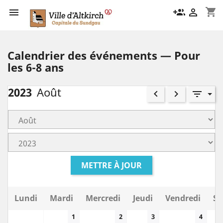
shopping_cart

group_add

Calendrier des événements — Pour
les 6-8 ans
2023
Août
keyboard_arrow_left
keyboard_arrow_right
filter_list
METTRE À JOUR
Lundi
Mardi
Mercredi
Jeudi
Vendredi
Sa
1
2
3
4