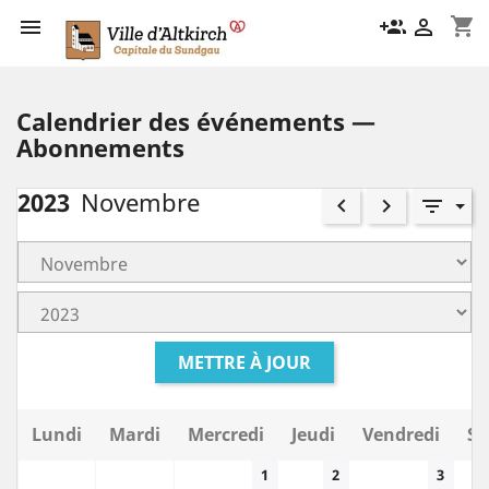
shopping_cart

group_add

Calendrier des événements —
Abonnements
2023
Novembre
keyboard_arrow_left
keyboard_arrow_right
filter_list
METTRE À JOUR
Lundi
Mardi
Mercredi
Jeudi
Vendredi
Sa
1
2
3