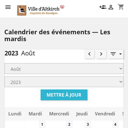
shopping_cart

group_add

Calendrier des événements — Les
mardis
2023
Août
keyboard_arrow_left
keyboard_arrow_right
filter_list
METTRE À JOUR
Lundi
Mardi
Mercredi
Jeudi
Vendredi
Sa
1
2
3
4