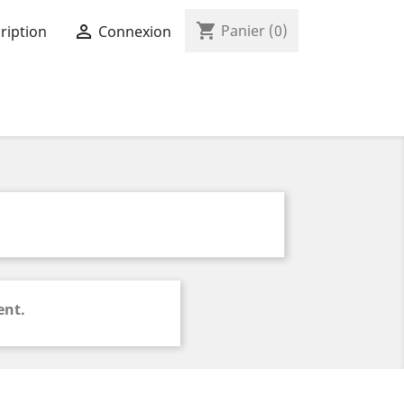
shopping_cart

Panier
(0)
ription
Connexion
ent.