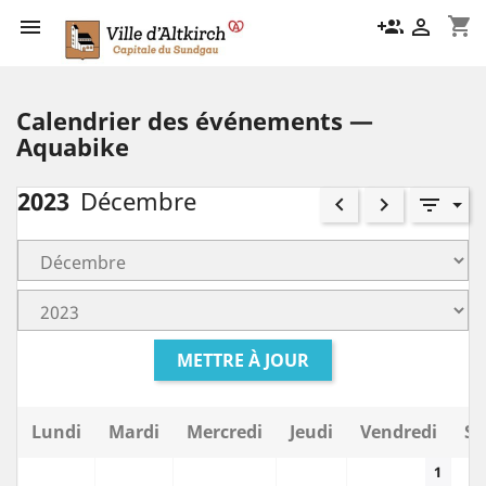
shopping_cart

group_add

Calendrier des événements —
Aquabike
2023
Décembre
keyboard_arrow_left
keyboard_arrow_right
filter_list
METTRE À JOUR
Lundi
Mardi
Mercredi
Jeudi
Vendredi
Sa
1