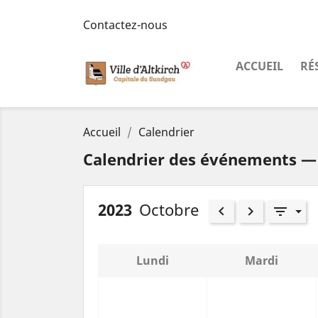
Contactez-nous
ACCUEIL
RÉ
Accueil
Calendrier
Calendrier des événements — 
2023
Octobre
keyboard_arrow_left
keyboard_arrow_right
filter_list
Lundi
Mardi