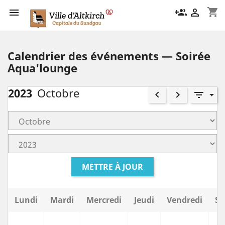
shopping_cart

group_add

Calendrier des événements — Soirée
Aqua'lounge
2023
Octobre
keyboard_arrow_left
keyboard_arrow_right
filter_list
METTRE À JOUR
Lundi
Mardi
Mercredi
Jeudi
Vendredi
Sa