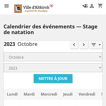
shopping_cart

group_add

Calendrier des événements — Stage
de natation
2023
Octobre
keyboard_arrow_left
keyboard_arrow_right
filter_list
METTRE À JOUR
Lundi
Mardi
Mercredi
Jeudi
Vendredi
Sa