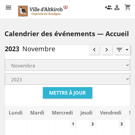
shopping_cart

group_add

Calendrier des événements — Accueil
2023
Novembre
keyboard_arrow_left
keyboard_arrow_right
filter_list
METTRE À JOUR
Lundi
Mardi
Mercredi
Jeudi
Vendredi
Sa
1
2
3