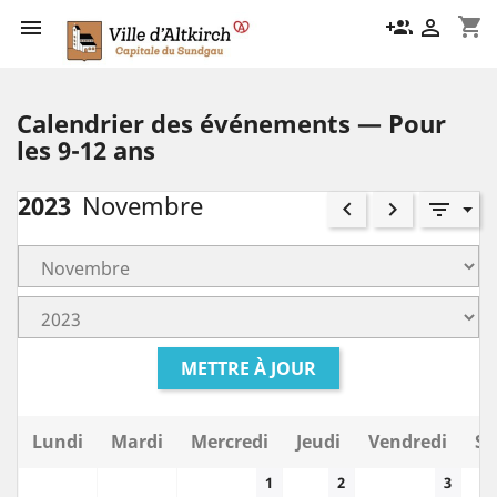
shopping_cart

group_add

Calendrier des événements — Pour
les 9-12 ans
2023
Novembre
keyboard_arrow_left
keyboard_arrow_right
filter_list
METTRE À JOUR
Lundi
Mardi
Mercredi
Jeudi
Vendredi
Sa
1
2
3