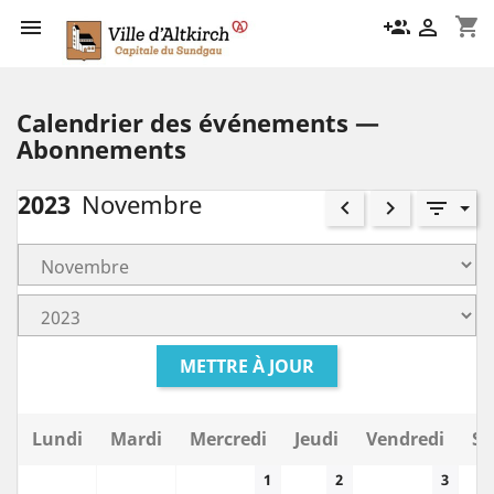
shopping_cart

group_add

Calendrier des événements —
Abonnements
2023
Novembre
keyboard_arrow_left
keyboard_arrow_right
filter_list
METTRE À JOUR
Lundi
Mardi
Mercredi
Jeudi
Vendredi
Sa
1
2
3